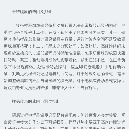
卡转现象的诱因及排查
卡转指样品组织研磨仪启动后转轴无法正常旋转或转动困难，严
重时设备直接停止工作。造成卡转的主要原因可分为三类：其一，研
磨介质与样品总量超过研磨罐额定容量，运行时罐内空间不足导致研
磨珠相互挤死；其二，样品未充分预处理，如高脂肪、高纤维组织未
经剪碎直接投入，遇低温环境时黏附性增强，包裹研磨珠形成团块阻
碍转动；其三，驱动电机或传动皮带老化，输出扭矩不足，在正常负
载下即出现停转。处理卡转故障时，应立即切断电源并手动转动转
轴，判断是机械卡死还是电机动力问题。对于过载引起的卡死，需重
新调整研磨罐内样品与研磨珠的填充量。对于电机或传动系统故障，
建议由专业人员检测维修，非专业人士不可自行拆卸。
样品过热的成因与温度控制
研磨过程中样品温度升高是普遍现象，但过度发热会对核酸、蛋
白质等生物大分子造成不可逆损伤。样品过热主要源于高速碰撞过程