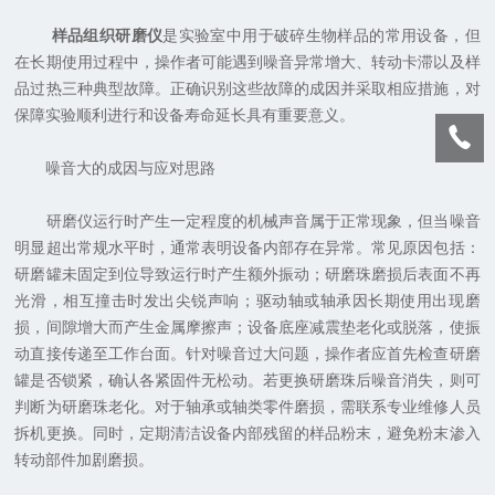
样品组织研磨仪
是实验室中用于破碎生物样品的常用设备，但
在长期使用过程中，操作者可能遇到噪音异常增大、转动卡滞以及样
品过热三种典型故障。正确识别这些故障的成因并采取相应措施，对
保障实验顺利进行和设备寿命延长具有重要意义。
噪音大的成因与应对思路
研磨仪运行时产生一定程度的机械声音属于正常现象，但当噪音
明显超出常规水平时，通常表明设备内部存在异常。常见原因包括：
研磨罐未固定到位导致运行时产生额外振动；研磨珠磨损后表面不再
光滑，相互撞击时发出尖锐声响；驱动轴或轴承因长期使用出现磨
损，间隙增大而产生金属摩擦声；设备底座减震垫老化或脱落，使振
动直接传递至工作台面。针对噪音过大问题，操作者应首先检查研磨
罐是否锁紧，确认各紧固件无松动。若更换研磨珠后噪音消失，则可
判断为研磨珠老化。对于轴承或轴类零件磨损，需联系专业维修人员
拆机更换。同时，定期清洁设备内部残留的样品粉末，避免粉末渗入
转动部件加剧磨损。