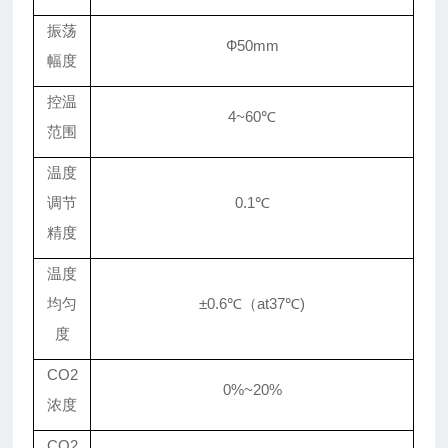
振荡
Ф
50mm
幅度
控温
4~60℃
范围
温度
调节
0.1℃
精度
温度
均匀
±0.6℃
（
at37
℃
)
度
CO2
0%~20%
浓度
CO2