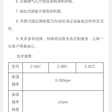
6. 左侧通气孔方便温度检测和供氧。
7. 抽拉式摇板方便装卸药瓶。
8. 升降式固定脚搭配万向滚轮保证设备稳定性和灵活
性。
9. 夹具多样选择，特殊样品瓶夹具定制服务，让每一
位客户用着放心。
技术参数：
型号
Z-3AC
Z-3BC
Z-3CC
振荡
0-300rpm
频率
振荡
频率
±
1rpm
精度