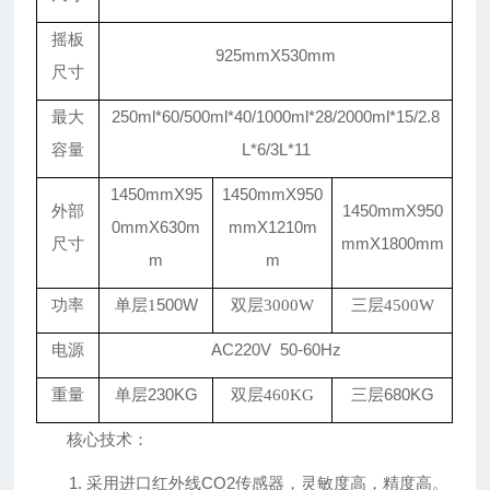
摇板
925mmX530mm
尺寸
最大
250
ml*60
/500ml
*40
/1000ml
*
28/2000ml
*
15/2.8
容量
L
*6/3
L
*
11
1450
mm
X
95
1450
mm
X
95
0
外部
1450mmX950
0mmX
630
m
mmX
1210
m
尺寸
mmX1800mm
m
m
功率
5
00W
单层
1
双层
3000W
三层
4500W
电源
A
C220V 50-60H
z
重量
单层
230
KG
三层
680
KG
双层
460KG
核心技术：
1. 采用进口红外线CO2传感器，灵敏度高，精度高。