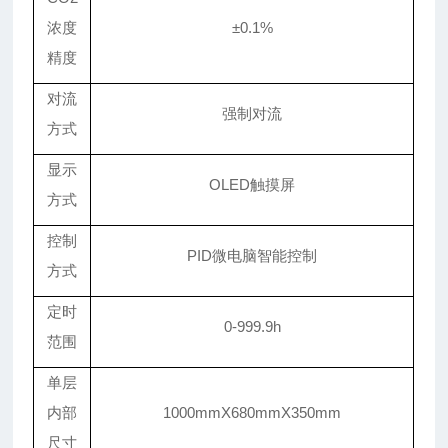
浓度
±
0.1%
精度
对流
强制对流
方式
显示
OLED
触摸屏
方式
控制
P
ID
微电脑智能控制
方式
定时
0-999.9
h
范围
单层
内部
1000mmX680mmX350mm
尺寸